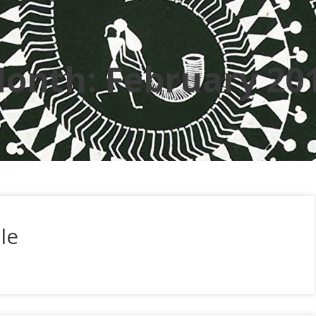
onth:
February 20
le