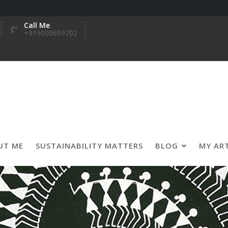
Call Me
+919000699702
UT ME
SUSTAINABILITY MATTERS
BLOG
MY AR