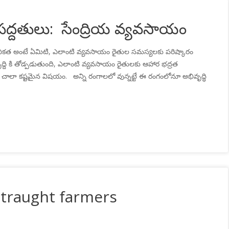
ద్దతులు: సేంద్రియ వ్యవసాయం
నికత అంటే ఏమిటి, ఎలాంటి వ్యవసాయం రైతుల సమస్యలకు పరిష్కారం
ద్ది కి తోడ్పడుతుంది, ఎలాంటి వ్యవసాయం రైతులకు ఆహార భద్రత
చాలా కష్టమైన విషయం. అన్ని రంగాలలో వున్నట్టే ఈ రంగంలోనూ అభివృద్ధి
straught farmers